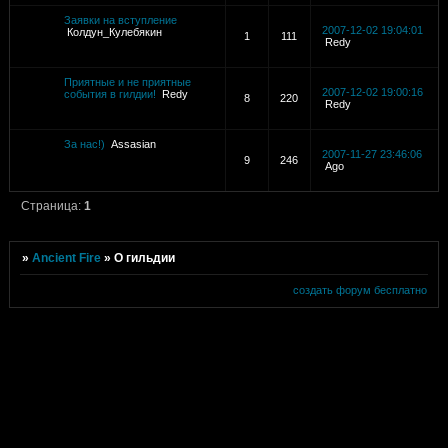
Заявки на вступление
2007-12-02 19:04:01
Колдун_Кулебякин
1
111
Redy
Приятные и не приятные
2007-12-02 19:00:16
события в гилдии!
Redy
8
220
Redy
За нас!)
Assasian
2007-11-27 23:46:06
9
246
Ago
Страница:
1
»
Ancient Fire
»
О гильдии
создать форум бесплатно