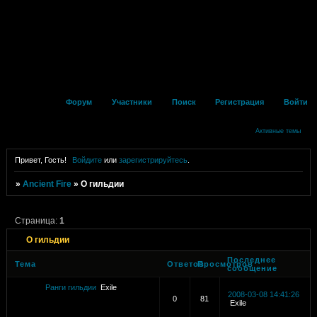
Форум
Участники
Поиск
Регистрация
Войти
Активные темы
Привет, Гость!
Войдите
или
зарегистрируйтесь
.
»
Ancient Fire
»
О гильдии
Страница:
1
О гильдии
Последнее
Тема
Ответов
Просмотров
сообщение
Ранги гильдии
Exile
2008-03-08 14:41:26
0
81
Exile